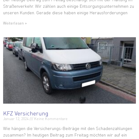
Straßenverkehr. Wir zählen auch einige Entsorgungsunternehmen zu
unseren Kunden. Gerade diese haben einige Herausforderungen
Weiterlesen »
KFZ Versicherung
Januar 12, 2024
Keine Kommentare
Wie hängen die Versicherungs-Beiträge mit den Schadenzahlungen
zusammen? Im heutigen Beitrag zum Freitag möchten wir auf ein