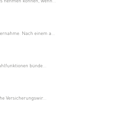
ss nehmen können, wenn...
bernahme. Nach einem a...
ahlfunktionen bünde...
he Versicherungswir...