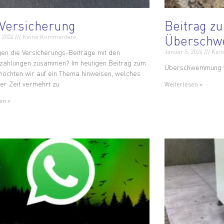
Versicherung
Beitrag zu
Übersch
, 2024
Keine Kommentare
en die Versicherungs-Beiträge mit den
Januar 5, 2024
Kein
zahlungen zusammen? Im heutigen Beitrag zum
Überschwemmung we
möchten wir auf ein Thema hinweisen, welches
ger Zeit vermehrt zu
Weiterlesen »
en »