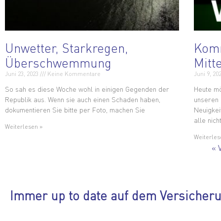
Unwetter, Starkregen,
Komm
Überschwemmung
Mitte
Juni 23, 2023
Keine Kommentare
Juni 9, 20
So sah es diese Woche wohl in einigen Gegenden der
Heute mö
Republik aus. Wenn sie auch einen Schaden haben,
unseren
dokumentieren Sie bitte per Foto, machen Sie
Neuigkeit
alle nicht
Weiterlesen »
Weiterles
« 
Immer up to date auf dem Versicher