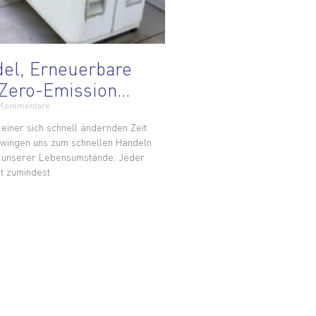
el, Erneuerbare
 Zero-Emission…
 Kommentare
 einer sich schnell ändernden Zeit.
zwingen uns zum schnellen Handeln
 unserer Lebensumstände. Jeder
t zumindest