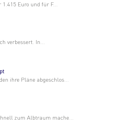
1.415 Euro und für F...
h verbessert. In...
pt
n ihre Pläne abgeschlos...
chnell zum Albtraum mache...