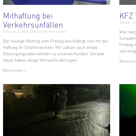
Mithaftung bei
KFZ 
Verkehrsunfällen
Januar 12
Wie häng
Februar 2, 2024
Keine Kommentare
Schaden
Der heutige Beitrag zum Freitag beschäftigt sich mit der
Freitag 
Haftung im Straßenverkehr. Wir zählen auch einige
seit eini
Entsorgungsunternehmen zu unseren Kunden. Gerade
diese haben einige Herausforderungen
Weiterles
Weiterlesen »