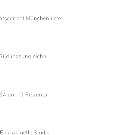
tsgericht München urte...
 Bildungsungleichh...
024 um 13 Prozentp...
ine aktuelle Studie...