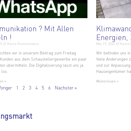
unikation ? Mit Allen
Klimawand
ln !
Energien,
23
Keine Kommentare
Mai 19, 2023
Keine
chten wir in unserem Beitrag zum Freitag
Wir befinden uns in
 Kunden aus dem Schaustellergewerbe ein paar
Viele Änderungen 
en übermitteln. Die Digitalisierung lässt uns ja
und zur Anpassung
 los.
Hauseigentümer ha
en »
Weiterlesen »
Voriger
1
2
3
4
5
6
Nächster »
ungsmarkt