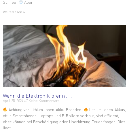
Schnee!
Aber
Weiterlesen »
Wenn die Elektronik brennt …
April 25, 2024
Keine Kommentare
Achtung vor Lithium-Ionen-Akku-Bränden!
Lithium-Ionen-Akkus,
oft in Smartphones, Laptops und E-Rollern verbaut, sind effizient,
aber können bei Beschädigung oder Überhitzung Feuer fangen. Dies
liegt