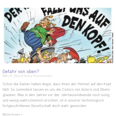
Gefahr von oben?
März 8, 2024
Keine Kommentare
Schon die Gallier hatten Angst, dass Ihnen der Himmel auf den Kopf
fällt. So zumindest lassen es uns die Comics von Asterix und Obelix
glauben. Was in den Jahren vor der Jahrtausendwende noch lustig
und wenig wahrscheinlich erschien, ist in unserer technologisch
fortgeschrittenen Gesellschaft doch wahr geworden.
Weiterlesen »