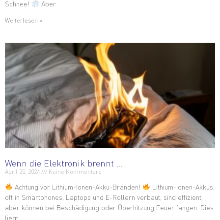
Schnee!
Aber
Weiterlesen »
Wenn die Elektronik brennt …
April 25, 2024
Keine Kommentare
Achtung vor Lithium-Ionen-Akku-Bränden!
Lithium-Ionen-Akkus,
oft in Smartphones, Laptops und E-Rollern verbaut, sind effizient,
aber können bei Beschädigung oder Überhitzung Feuer fangen. Dies
liegt