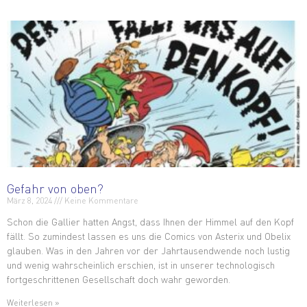
Gefahr von oben?
März 8, 2024
Keine Kommentare
Schon die Gallier hatten Angst, dass Ihnen der Himmel auf den Kopf
fällt. So zumindest lassen es uns die Comics von Asterix und Obelix
glauben. Was in den Jahren vor der Jahrtausendwende noch lustig
und wenig wahrscheinlich erschien, ist in unserer technologisch
fortgeschrittenen Gesellschaft doch wahr geworden.
Weiterlesen »