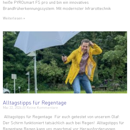
heiße PYROsmart FS pro und bin ein innovatives
Brandfrüherkennungssystem. Mit modernster Infrarottechnik
Weiterlesen »
Alltagstipps für Regentage
Mai 22, 2024
Keine Kommentare
Alltagstipps für Regentage Für euch getestet von unserem Olaf:
Der Schirm funktioniert tatsächlich auch bei Regen! Alltagstipps für
Regentage Regen kann uns manchmal vor Herausforderungen