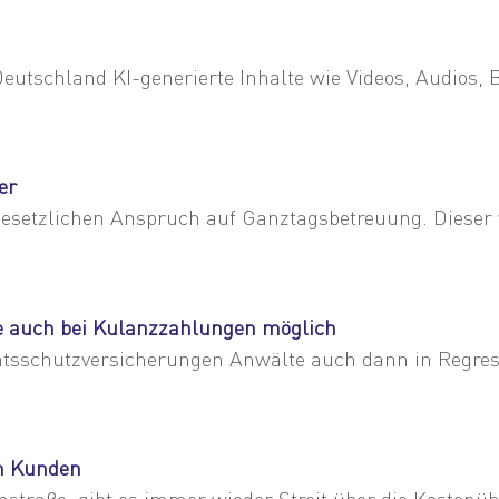
schland KI-generierte Inhalte wie Videos, Audios, Bil
er
esetzlichen Anspruch auf Ganztagsbetreuung. Dieser w
e auch bei Kulanzzahlungen möglich
htsschutzversicherungen Anwälte auch dann in Regre
im Kunden
raße, gibt es immer wieder Streit über die Kostenü