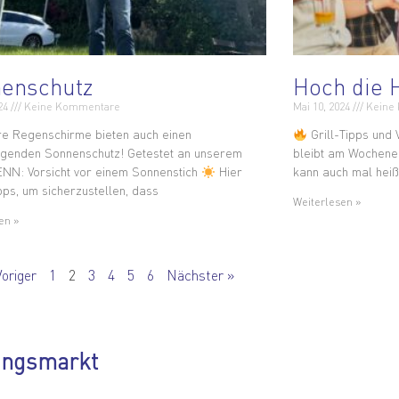
enschutz
Hoch die 
024
Keine Kommentare
Mai 10, 2024
Keine
e Regenschirme bieten auch einen
Grill-Tipps und
genden Sonnenschutz! Getestet an unserem
bleibt am Wochenend
ENN: Vorsicht vor einem Sonnenstich
Hier
kann auch mal heiß
ipps, um sicherzustellen, dass
Weiterlesen »
en »
Voriger
1
2
3
4
5
6
Nächster »
ungsmarkt