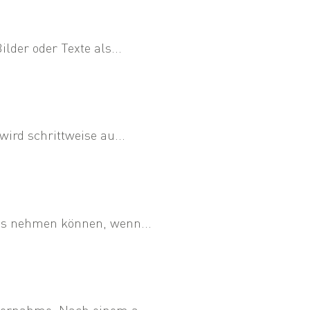
der oder Texte als...
ird schrittweise au...
ss nehmen können, wenn...
bernahme. Nach einem a...