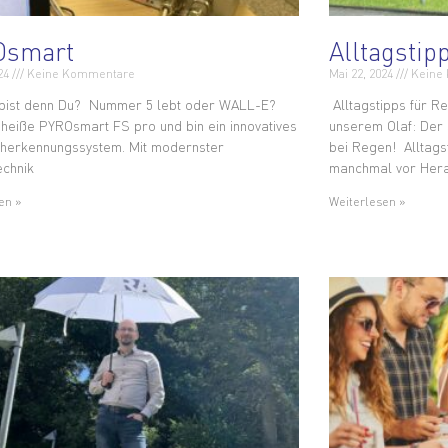
Osmart
Alltagstip
024
Keine Kommentare
Mai 22, 2024
Keine
 bist denn Du? Nummer 5 lebt oder WALL-E?
Alltagstipps für R
h heiße PYROsmart FS pro und bin ein innovatives
unserem Olaf: Der S
herkennungssystem. Mit modernster
bei Regen! Alltags
echnik
manchmal vor Her
en »
Weiterlesen »