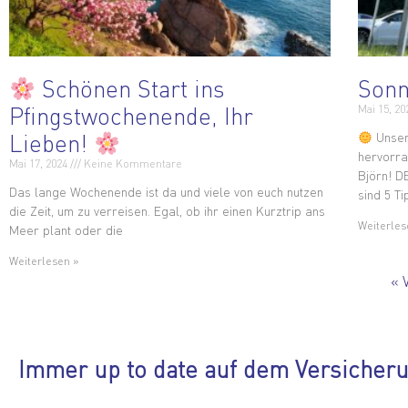
Schönen Start ins
Sonn
Pfingstwochenende, Ihr
Mai 15, 2
Lieben!
Unser
hervorra
Mai 17, 2024
Keine Kommentare
Björn! D
Das lange Wochenende ist da und viele von euch nutzen
sind 5 T
die Zeit, um zu verreisen. Egal, ob ihr einen Kurztrip ans
Weiterles
Meer plant oder die
Weiterlesen »
« 
Immer up to date auf dem Versicher