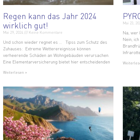
Regen kann das Jahr 2024
PYR
wirklich gut!
Mai 23, 2
Na, wer
Mai 29, 2024
Keine Kommentare
Nein, ic
Und schon wieder regnet es … Tipss zum Schutz des
Brandfrü
Zuhauses: Extreme Wetterereignisse können
Infrarott
verheerende Schäden an Wohngebäuden verursachen.
Eine Elementarversicherung bietet hier entscheidenden
Weiterles
Weiterlesen »