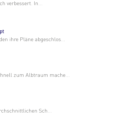
h verbessert. In...
pt
n ihre Pläne abgeschlos...
chnell zum Albtraum mache...
chschnittlichen Sch...