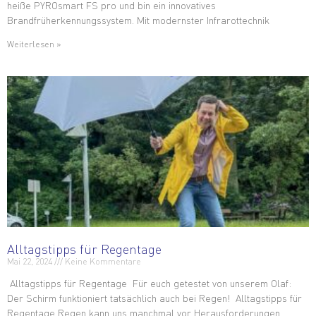
heiße PYROsmart FS pro und bin ein innovatives
Brandfrüherkennungssystem. Mit modernster Infrarottechnik
Weiterlesen »
Alltagstipps für Regentage
Mai 22, 2024
Keine Kommentare
Alltagstipps für Regentage Für euch getestet von unserem Olaf:
Der Schirm funktioniert tatsächlich auch bei Regen! Alltagstipps für
Regentage Regen kann uns manchmal vor Herausforderungen