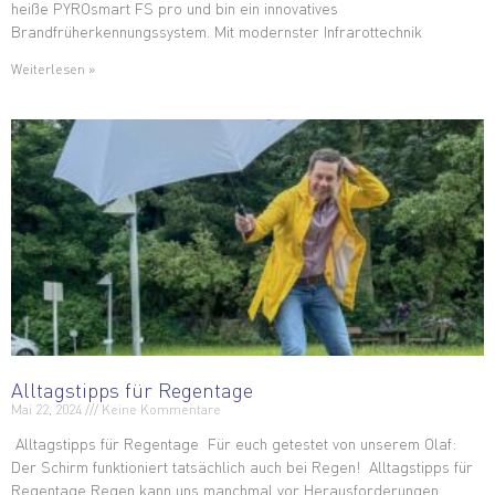
heiße PYROsmart FS pro und bin ein innovatives
Brandfrüherkennungssystem. Mit modernster Infrarottechnik
Weiterlesen »
Alltagstipps für Regentage
Mai 22, 2024
Keine Kommentare
Alltagstipps für Regentage Für euch getestet von unserem Olaf:
Der Schirm funktioniert tatsächlich auch bei Regen! Alltagstipps für
Regentage Regen kann uns manchmal vor Herausforderungen