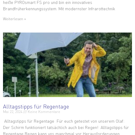
heiße PYROsmart FS pro und bin ein innovatives
Brandfrüherkennungssystem. Mit modernster Infrarottechnik
Weiterlesen »
Alltagstipps für Regentage
Mai 22, 2024
Keine Kommentare
Alltagstipps für Regentage Für euch getestet von unserem Olaf:
Der Schirm funktioniert tatsächlich auch bei Regen! Alltagstipps für
Regentage Regen kann uns manchmal vor Herausforderungen