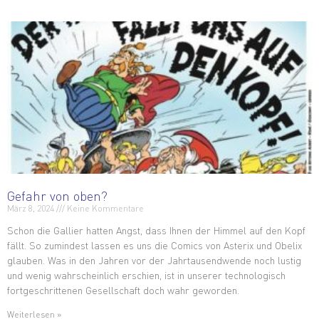
Gefahr von oben?
März 8, 2024
Keine Kommentare
Schon die Gallier hatten Angst, dass Ihnen der Himmel auf den Kopf
fällt. So zumindest lassen es uns die Comics von Asterix und Obelix
glauben. Was in den Jahren vor der Jahrtausendwende noch lustig
und wenig wahrscheinlich erschien, ist in unserer technologisch
fortgeschrittenen Gesellschaft doch wahr geworden.
Weiterlesen »