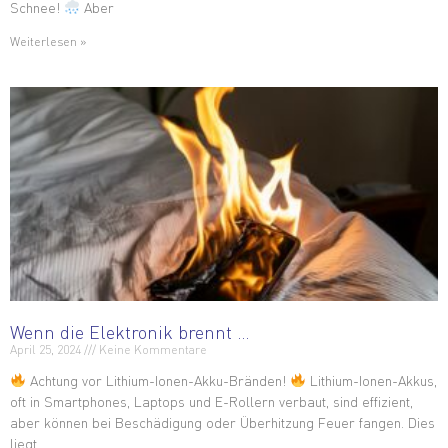
Schnee!
Aber
Weiterlesen »
Wenn die Elektronik brennt …
April 25, 2024
Keine Kommentare
Achtung vor Lithium-Ionen-Akku-Bränden!
Lithium-Ionen-Akkus,
oft in Smartphones, Laptops und E-Rollern verbaut, sind effizient,
aber können bei Beschädigung oder Überhitzung Feuer fangen. Dies
liegt