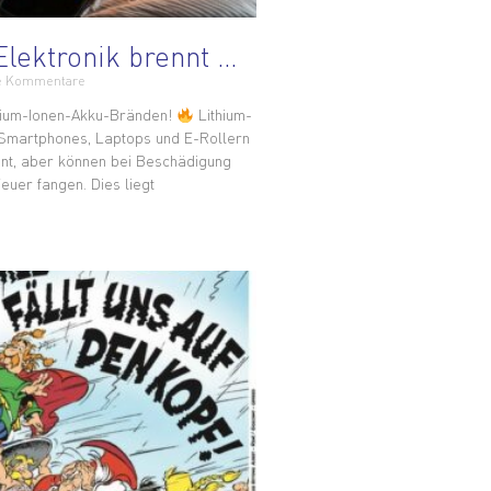
Elektronik brennt …
e Kommentare
hium-Ionen-Akku-Bränden!
Lithium-
n Smartphones, Laptops und E-Rollern
ient, aber können bei Beschädigung
euer fangen. Dies liegt