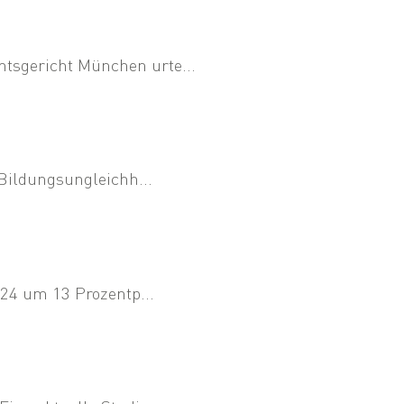
tsgericht München urte...
 Bildungsungleichh...
024 um 13 Prozentp...