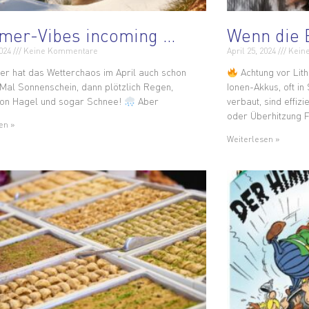
er-Vibes incoming …
Wenn die 
2024
Keine Kommentare
April 25, 2024
Kein
er hat das Wetterchaos im April auch schon
Achtung vor Lit
Mal Sonnenschein, dann plötzlich Regen,
Ionen-Akkus, oft i
von Hagel und sogar Schnee!
Aber
verbaut, sind effiz
oder Überhitzung F
en »
Weiterlesen »