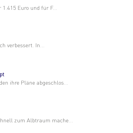
1.415 Euro und für F...
h verbessert. In...
pt
n ihre Pläne abgeschlos...
chnell zum Albtraum mache...