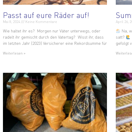
Passt auf eure Räder auf!
Summ
Mai 8, 2024
Keine Kommentare
April 26, 
Wie haltet ihr es? Morgen nur Väter unterwegs, oder
Na, w
radelt ihr gemischt durch den Vatertag? Wisst ihr, dass
satt?
im letzten Jahr (2023) Versicherer eine Rekordsumme für
gefolgt 
Weiterlesen »
Weiterles