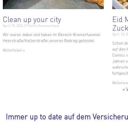
Clean up your city
Eid 
Zuck
April 15, 2024
Keine Kommentare
Wir waren dabei und haben im Bereich Bremerhavener
April 10, 
Heerstraße/Kellerstraße unseren Beitrag geleistet.
Schon di
auf den 
Weiterlesen »
Comics v
Jahren v
wahrsche
fortgesc
Weiterles
« 
Immer up to date auf dem Versicher