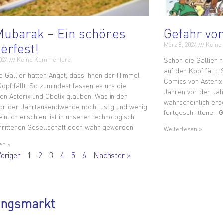
Mubarak – Ein schönes
Gefahr vo
erfest!
März 8, 2024
Keine
Schon die Gallier 
2024
Keine Kommentare
auf den Kopf fällt.
e Gallier hatten Angst, dass Ihnen der Himmel
Comics von Asterix
Kopf fällt. So zumindest lassen es uns die
Jahren vor der Jah
on Asterix und Obelix glauben. Was in den
wahrscheinlich ersc
or der Jahrtausendwende noch lustig und wenig
fortgeschrittenen 
inlich erschien, ist in unserer technologisch
hrittenen Gesellschaft doch wahr geworden.
Weiterlesen »
en »
Voriger
1
2
3
4
5
6
Nächster »
ungsmarkt