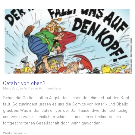
Gefahr von oben?
März 8, 2024
Keine Kommentare
Schon die Gallier hatten Angst, dass Ihnen der Himmel auf den Kopf
fällt. So zumindest lassen es uns die Comics von Asterix und Obelix
glauben. Was in den Jahren vor der Jahrtausendwende noch lustig
und wenig wahrscheinlich erschien, ist in unserer technologisch
fortgeschrittenen Gesellschaft doch wahr geworden.
Weiterlesen »