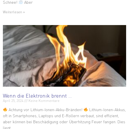
Schnee!
Aber
Weiterlesen »
Wenn die Elektronik brennt …
April 25, 2024
Keine Kommentare
Achtung vor Lithium-Ionen-Akku-Bränden!
Lithium-Ionen-Akkus,
oft in Smartphones, Laptops und E-Rollern verbaut, sind effizient,
aber können bei Beschädigung oder Überhitzung Feuer fangen. Dies
liegt