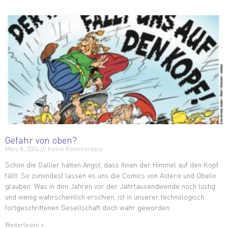
Gefahr von oben?
März 8, 2024
Keine Kommentare
Schon die Gallier hatten Angst, dass Ihnen der Himmel auf den Kopf
fällt. So zumindest lassen es uns die Comics von Asterix und Obelix
glauben. Was in den Jahren vor der Jahrtausendwende noch lustig
und wenig wahrscheinlich erschien, ist in unserer technologisch
fortgeschrittenen Gesellschaft doch wahr geworden.
Weiterlesen »