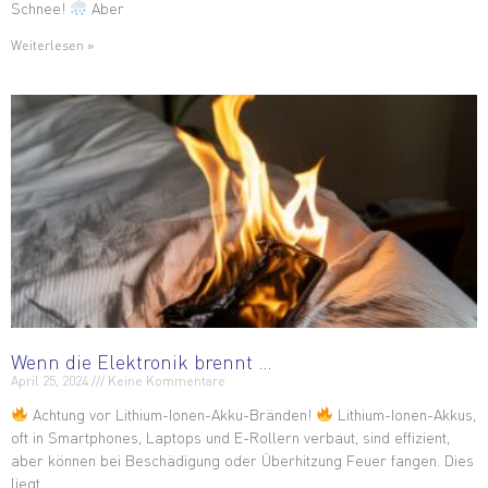
Schnee!
Aber
Weiterlesen »
Wenn die Elektronik brennt …
April 25, 2024
Keine Kommentare
Achtung vor Lithium-Ionen-Akku-Bränden!
Lithium-Ionen-Akkus,
oft in Smartphones, Laptops und E-Rollern verbaut, sind effizient,
aber können bei Beschädigung oder Überhitzung Feuer fangen. Dies
liegt