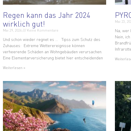
Regen kann das Jahr 2024
PYR
wirklich gut!
Mai 23, 2
Na, wer
Mai 29, 2024
Keine Kommentare
Nein, ic
Und schon wieder regnet es … Tipss zum Schutz des
Brandfrü
Zuhauses: Extreme Wetterereignisse können
Infrarott
verheerende Schäden an Wohngebäuden verursachen.
Eine Elementarversicherung bietet hier entscheidenden
Weiterles
Weiterlesen »