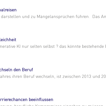
alreisen
 darstellen und zu Mängelansprüchen führen. Das Am
leichheit
nerative KI nur selten selbst ? das könnte bestehende
chseln den Beruf
 Jahres ihren Beruf wechseln, ist zwischen 2013 und 2
rrierechancen beeinflussen
derung, berufliche Kompromisse eingehen zu müssen. E