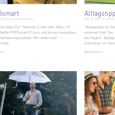
Osmart
Alltagstip
024
Keine Kommentare
Mai 22, 2024
Keine
 bist denn Du? Nummer 5 lebt oder WALL-E?
Alltagstipps für R
h heiße PYROsmart FS pro und bin ein innovatives
unserem Olaf: Der S
herkennungssystem. Mit modernster
bei Regen! Alltags
echnik
manchmal vor Her
en »
Weiterlesen »