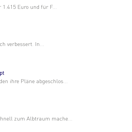
1.415 Euro und für F...
h verbessert. In...
pt
n ihre Pläne abgeschlos...
chnell zum Albtraum mache...