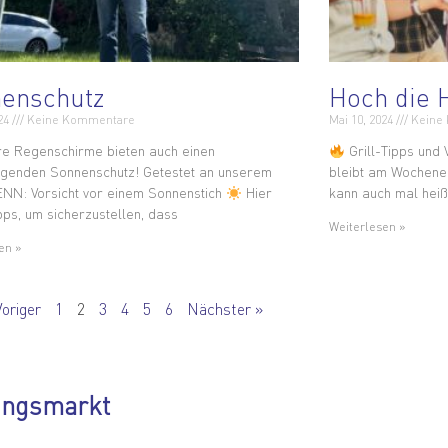
enschutz
Hoch die 
024
Keine Kommentare
Mai 10, 2024
Keine
e Regenschirme bieten auch einen
Grill-Tipps und
genden Sonnenschutz! Getestet an unserem
bleibt am Wochenend
ENN: Vorsicht vor einem Sonnenstich
Hier
kann auch mal heiß
ipps, um sicherzustellen, dass
Weiterlesen »
en »
Voriger
1
2
3
4
5
6
Nächster »
ungsmarkt