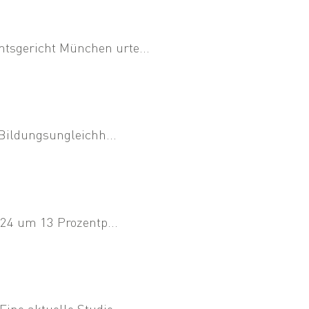
tsgericht München urte...
 Bildungsungleichh...
024 um 13 Prozentp...
ine aktuelle Studie...