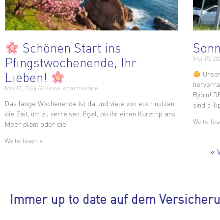
Schönen Start ins
Sonn
Pfingstwochenende, Ihr
Mai 15, 2
Lieben!
Unser
hervorra
Mai 17, 2024
Keine Kommentare
Björn! D
Das lange Wochenende ist da und viele von euch nutzen
sind 5 T
die Zeit, um zu verreisen. Egal, ob ihr einen Kurztrip ans
Weiterles
Meer plant oder die
Weiterlesen »
« 
Immer up to date auf dem Versicher