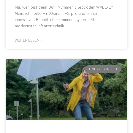
Na, wer bist denn Du? Nummer 5 lebt oder WALL-E?
Nein, ich heiße PYROsmart FS pro und bin ein
innovatives Brandfrüherkennungssystem. Mit
modernster Infrarottechnik
WEITER LESEN »
UNCATEGORIZED